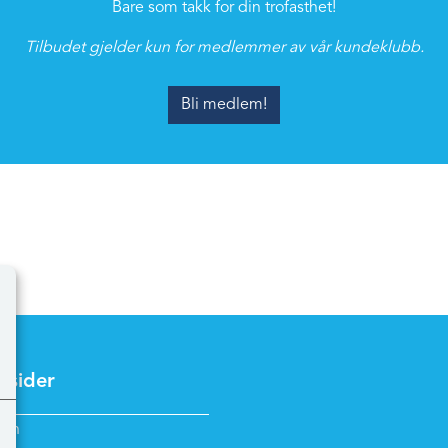
Bare som takk for din trofasthet!
Tilbudet gjelder kun for medlemmer av vår kundeklubb.
Bli medlem!
 sider
inn