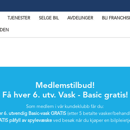
TJENESTER
SELGE BIL
AVDELINGER
BLI FRANCHI
IDEN
Medlemstilbud!
Få hver 6. utv. Vask - Basic gratis!
Som medlem i vår kundeklubb får du:
r 6. utvendig Basic-vask GRATIS
(etter 5 betalte vasker/behand
TIS påfyll av spylevæske
ved besøk når du kjøper en bilpleietj