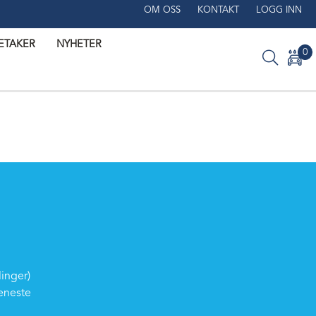
OM OSS
KONTAKT
LOGG INN
SETAKER
NYHETER
0
linger)
eneste