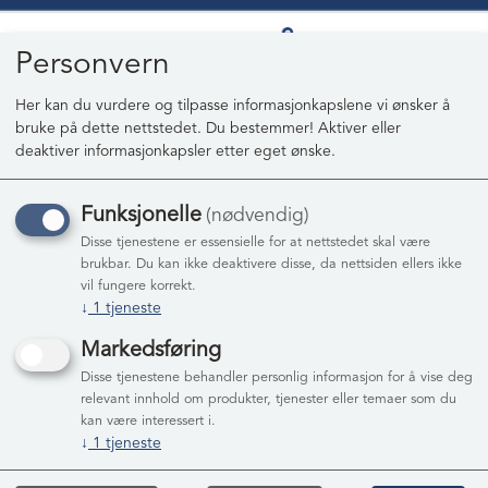
Personvern
Her kan du vurdere og tilpasse informasjonkapslene vi ønsker å
bruke på dette nettstedet. Du bestemmer! Aktiver eller
0
deaktiver informasjonkapsler etter eget ønske.
Funksjonelle
(nødvendig)
Disse tjenestene er essensielle for at nettstedet skal være
brukbar. Du kan ikke deaktivere disse, da nettsiden ellers ikke
Ingen produkter funnet
vil fungere korrekt.
↓
1
tjeneste
Markedsføring
Disse tjenestene behandler personlig informasjon for å vise deg
relevant innhold om produkter, tjenester eller temaer som du
kan være interessert i.
↓
1
tjeneste
Medlemstilbud!