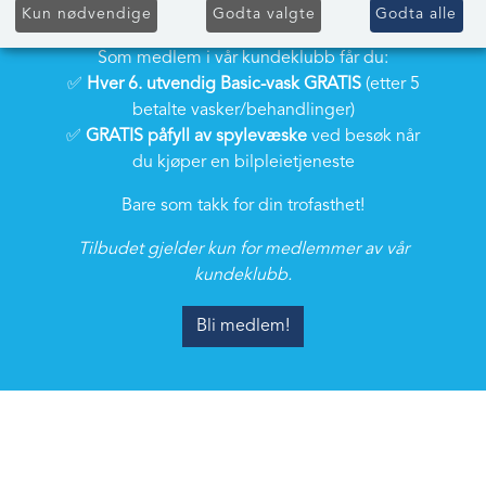
Få hver 6. utv. Vask - Basic
Kun nødvendige
Godta valgte
Godta alle
gratis!
Som medlem i vår kundeklubb får du:
✅
Hver 6. utvendig Basic-vask GRATIS
(etter 5
betalte vasker/behandlinger)
✅
GRATIS påfyll av spylevæske
ved besøk når
du kjøper en bilpleietjeneste
Bare som takk for din trofasthet!
Tilbudet gjelder kun for medlemmer av vår
kundeklubb.
Bli medlem!