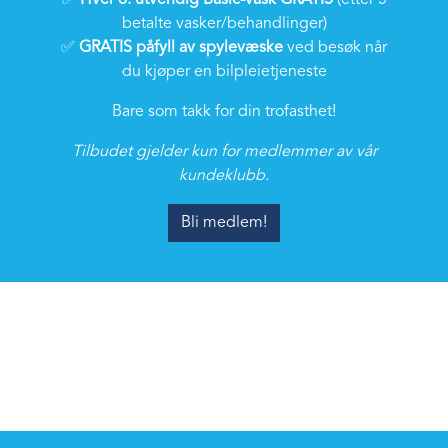
✅
Hver 6. utvendig Basic-vask GRATIS
(etter 5
betalte vasker/behandlinger)
✅
GRATIS påfyll av spylevæske
ved besøk når
du kjøper en bilpleietjeneste
Bare som takk for din trofasthet!
Tilbudet gjelder kun for medlemmer av vår
kundeklubb.
Bli medlem!