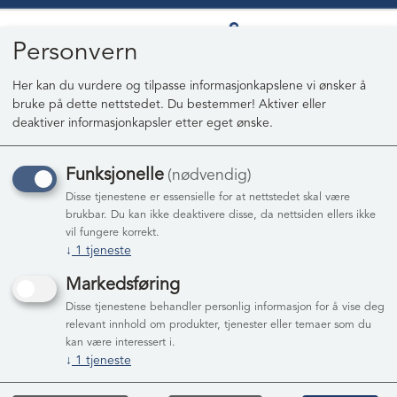
Personvern
Her kan du vurdere og tilpasse informasjonkapslene vi ønsker å
bruke på dette nettstedet. Du bestemmer! Aktiver eller
0
deaktiver informasjonkapsler etter eget ønske.
Funksjonelle
(nødvendig)
Disse tjenestene er essensielle for at nettstedet skal være
Personvernerklæring
brukbar. Du kan ikke deaktivere disse, da nettsiden ellers ikke
vil fungere korrekt.
Cookies
↓
1
tjeneste
Denne siden bruker cookies i forbindelse med å være
Markedsføring
logget inn, handle, eller huske enkelte preferanser i
Disse tjenestene behandler personlig informasjon for å vise deg
nettbutikken.
relevant innhold om produkter, tjenester eller temaer som du
Brukerkonto
kan være interessert i.
↓
1
tjeneste
Ved å registrere seg opprettes en brukerkonto som du kan
bruke til å logge inn i nettbutikken. Der kan du se din