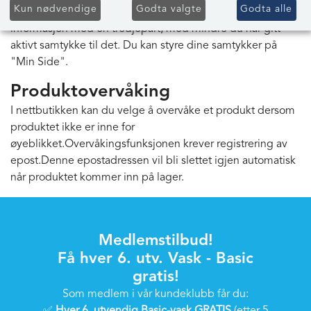
Kun nødvendige
Godta valgte
Godta alle
adresse, ordrehistorikk og mer.Vi deler aldri din
informasjon med en tredjepart, med mindre du har gitt
aktivt samtykke til det. Du kan styre dine samtykker på
"Min Side".
Produktovervåking
I nettbutikken kan du velge å overvåke et produkt dersom
produktet ikke er inne for
øyeblikket.Overvåkingsfunksjonen krever registrering av
epost.Denne epostadressen vil bli slettet igjen automatisk
når produktet kommer inn på lager.
Medlemstilbud!
Få hver 6. utv. Vask - Basic
gratis!
Som medlem i vår kundeklubb får du: