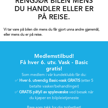
RENGJØR BILEN MENS
DU HANDLER ELLER ER
PÅ REISE.
Vi tar vare på bilen din mens du får gjort unna andre gjøremål,
eller mens du er på reise.
Medlemstilbud!
Få hver 6. utv. Vask - Basic
gratis!
Som medlem i vår kundeklubb får du:
✅
Hver 6. utvendig Basic-vask GRATIS
(etter 5
betalte vasker/behandlinger)
✅
GRATIS påfyll av spylevæske
ved besøk når
du kjøper en bilpleietjeneste
Bare som takk for din trofasthet!