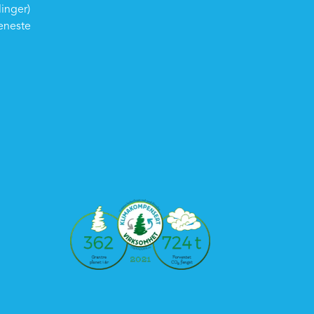
linger)
eneste