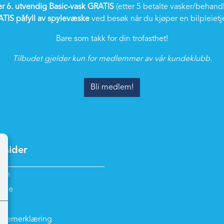
r 6. utvendig Basic-vask GRATIS
(etter 5 betalte vasker/behand
TIS påfyll av spylevæske
ved besøk når du kjøper en bilpleietj
Bare som takk for din trofasthet!
Tilbudet gjelder kun for medlemmer av vår kundeklubb.
Bli medlem!
 sider
inn
nde
nvernerklæring