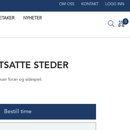
OM OSS
KONTAKT
LOGG INN
SETAKER
NYHETER
0
UTSATTE STEDER
buer foran og sidespeil.
Bestill time