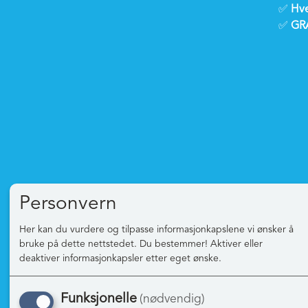
✅
Hve
✅
GRA
Personvern
Informasjon
Mine
Her kan du vurdere og tilpasse informasjonkapslene vi ønsker å
Om oss
Logg 
bruke på dette nettstedet. Du bestemmer! Aktiver eller
deaktiver informasjonkapsler etter eget ønske.
Franchise
Ny ku
Bli medlem
Vilkår
Funksjonelle
(nødvendig)
SMS & E-post
Perso