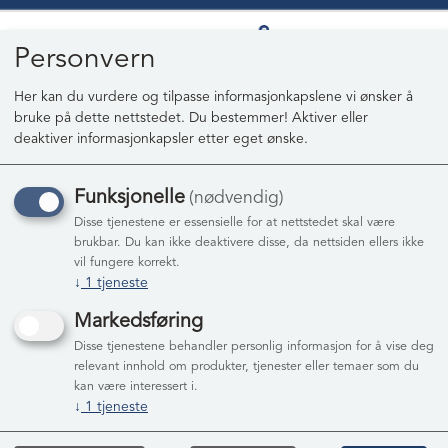
Personvern
Her kan du vurdere og tilpasse informasjonkapslene vi ønsker å
bruke på dette nettstedet. Du bestemmer! Aktiver eller
0
deaktiver informasjonkapsler etter eget ønske.
Funksjonelle
(nødvendig)
Disse tjenestene er essensielle for at nettstedet skal være
brukbar. Du kan ikke deaktivere disse, da nettsiden ellers ikke
vil fungere korrekt.
↓
1
tjeneste
Markedsføring
Disse tjenestene behandler personlig informasjon for å vise deg
relevant innhold om produkter, tjenester eller temaer som du
kan være interessert i.
VASK AV SKIBOKS
↓
1
tjeneste
Bilvask