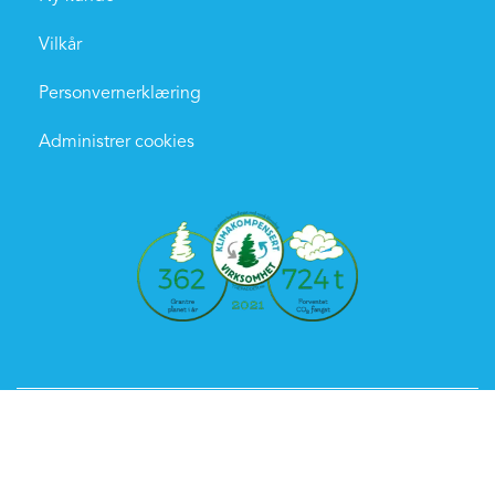
Vilkår
Personvernerklæring
Administrer cookies
© 2026 Handz On Norway AS, Laguneveien 7, N-5239 Rådal,
Norge
Org. 821230152MVA
Powered by Proline