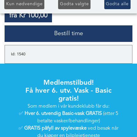
Kun nødvendige
Godta valgte
Godta alle
fra Kr 100,00
Bestill time
Id: 1540
Medlemstilbud!
Få hver 6. utv. Vask - Basic
gratis!
Som medlem i vår kundeklubb får du:
✅
Hver 6. utvendig Basic-vask GRATIS
(etter 5
betalte vasker/behandlinger)
✅
GRATIS påfyll av spylevæske
ved besøk når
du kjøper en bilpleietjeneste