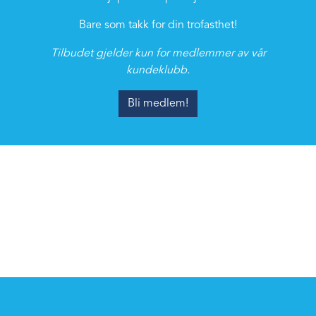
Bare som takk for din trofasthet!
Tilbudet gjelder kun for medlemmer av vår
kundeklubb.
Bli medlem!