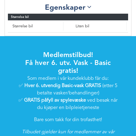
Egenskaper
Størrelse bil
Størrelse bil
Liten bil
Medlemstilbud!
Få hver 6. utv. Vask - Basic
gratis!
Som medlem i vår kundeklubb får du:
✅
Hver 6. utvendig Basic-vask GRATIS
(etter 5
betalte vasker/behandlinger)
✅
GRATIS påfyll av spylevæske
ved besøk når
du kjøper en bilpleietjeneste
Bare som takk for din trofasthet!
Tilbudet gjelder kun for medlemmer av vår