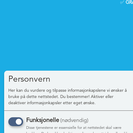
✅
GRA
Personvern
Informasjon
Mine
Her kan du vurdere og tilpasse informasjonkapslene vi ønsker å
Om oss
Logg 
bruke på dette nettstedet. Du bestemmer! Aktiver eller
deaktiver informasjonkapsler etter eget ønske.
Franchise
Ny ku
Bli medlem
Vilkår
Funksjonelle
(nødvendig)
SMS & E-post
Perso
Disse tjenestene er essensielle for at nettstedet skal være
Jobb hos oss
Admin