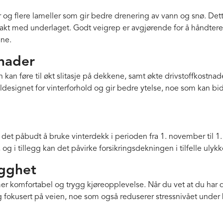
og flere lameller som gir bedre drenering av vann og snø. Dett
akt med underlaget. Godt veigrep er avgjørende for å håndtere 
ene.
tnader
an føre til økt slitasje på dekkene, samt økte drivstoffkostnad
aldesignet for vinterforhold og gir bedre ytelse, noe som kan bid
r det påbudt å bruke vinterdekk i perioden fra 1. november til 
og i tillegg kan det påvirke forsikringsdekningen i tilfelle ulykk
ygghet
mer komfortabel og trygg kjøreopplevelse. Når du vet at du har 
 fokusert på veien, noe som også reduserer stressnivået under 