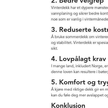
2. Bedre veigrep
Vinterdekk har et dypere mønster 
vannplaning og sikrer bedre kont
noe som er vanlig i vintermåned
3. Reduserte kos
Å bruke sommerdekk om vinteren k
og stabilitet. Vinterdekk er spesi
sikt.
4. Lovpålagt krav
I mange land, inkludert Norge, e
denne loven kan resultere i bøter, 
5. Komfort og tr
Å kjøre med riktige dekk gir en 
kan du føle deg mer avslappet og
Konklusjon