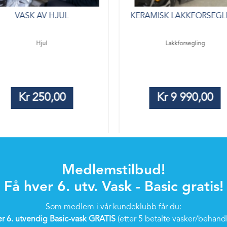
VASK AV HJUL
KERAMISK LAKKFORSEGL
Hjul
Lakkforsegling
Kr 250,00
Kr 9 990,00
Les mer
Les mer
Medlemstilbud!
Få hver 6. utv. Vask - Basic gratis!
Som medlem i vår kundeklubb får du:
r 6. utvendig Basic-vask GRATIS
(etter 5 betalte vasker/behand